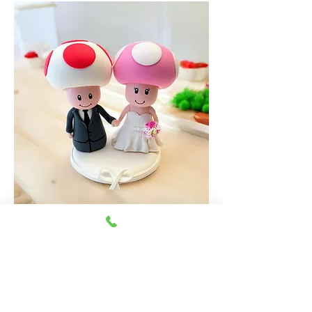
topo-de-bolo-casamento-toad-geek.jpg
Previous
Next