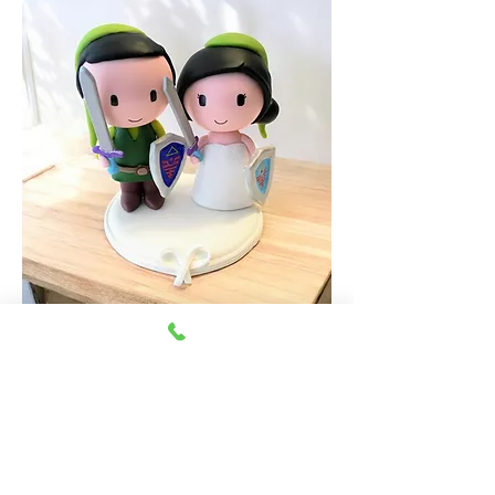
topo-de-bolo-zelda-noivos-biscuit.jpg
Previous
Next