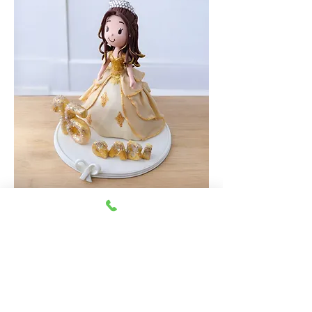
Topo de bolo de princesa feito em biscuit, com
vestido dourado e detalhes encantadores.
Previous
Next