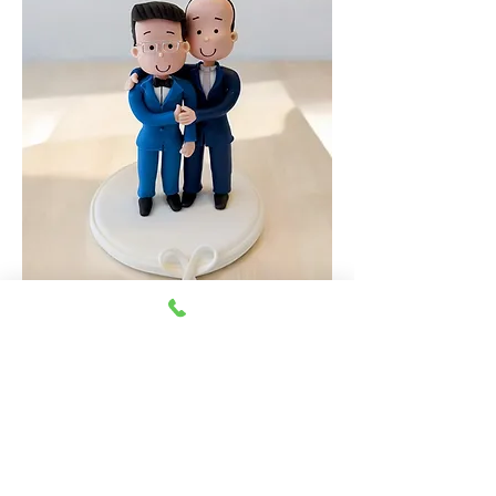
Topo de bolo de casamento LGBTQ com dois
noivos de terno azul e preto, abraçados.
Previous
Next