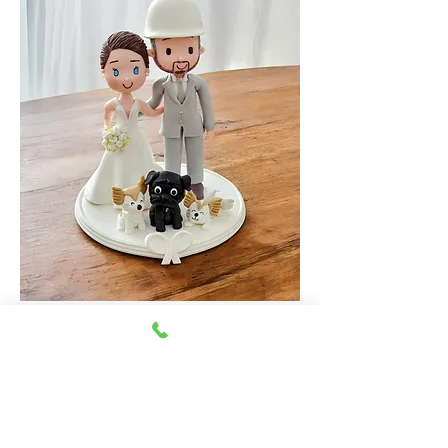
Topo de bolo em biscuit com casal, onde a noiva é
arquiteta e usa capacete. Detalhes feitos à mão
para um toque especial.
Previous
Next