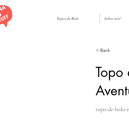
Topos de Bolo
Sobre nós!
< Back
Topo 
Avent
topo-de-bolo-