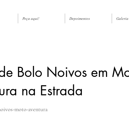
Peça aqui!
Depoimentos
Galeria
de Bolo Noivos em Mo
ura na Estrada
noivos-moto-aventura