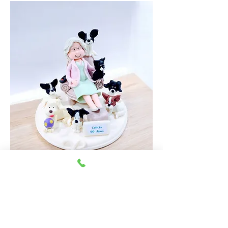
topo-de-bolo-idosa-com-pets
Previous
Next